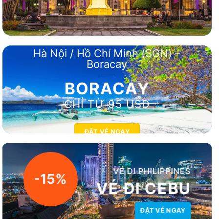
Hà Nội / Hồ Chí Minh (SGN) –
Boracay
BORACAY
CHỈ TỪ 95 USD
ĐẶT VÉ NGAY
VÉ ĐI PHILIPPINES
-15%
VÉ ĐI CEBU
ĐẶT VÉ NGAY