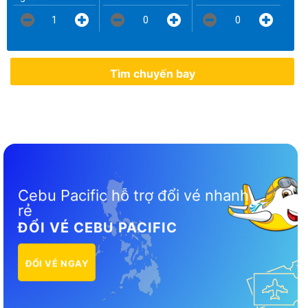
1
0
0
Tìm chuyến bay
Cebu Pacific hỗ trợ đổi vé nhanh
rẻ
ĐỔI VÉ CEBU PACIFIC
ĐỔI VÉ NGAY