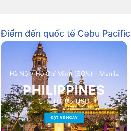
Điểm đến quốc tế Cebu Pacific
Hà Nội / Hồ Chí Minh (SGN) – Manila
PHILIPPINES
CHỈ TỪ 85 USD
ĐẶT VÉ NGAY