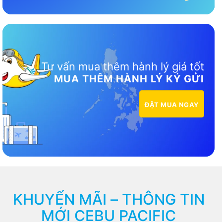
Tư vấn mua thêm hành lý giá tốt
MUA THÊM HÀNH LÝ KÝ GỬI
ĐẶT MUA NGAY
KHUYẾN MÃI – THÔNG TIN
MỚI CEBU PACIFIC