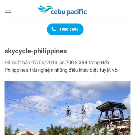
Chuyển
đến
nội
dung
1900 6695
skycycle-philippines
Đã xuất bản
07/06/2018
lúc
700 × 394
trong
Đến
Philippines trải nghiệm những điều khác biệt tuyệt vời