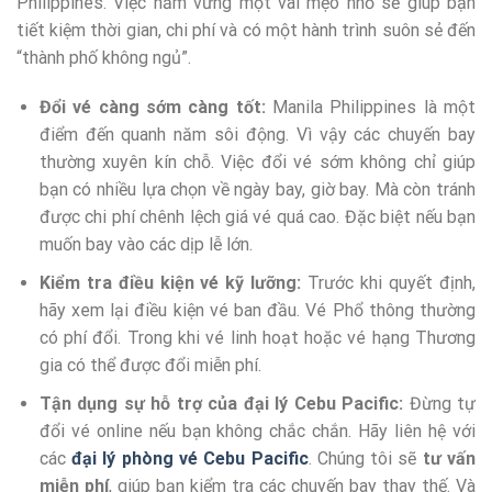
Philippines. Việc nắm vững một vài mẹo nhỏ sẽ giúp bạn
tiết kiệm thời gian, chi phí và có một hành trình suôn sẻ đến
“thành phố không ngủ”.
Đổi vé càng sớm càng tốt:
Manila Philippines là một
điểm đến quanh năm sôi động. Vì vậy các chuyến bay
thường xuyên kín chỗ. Việc đổi vé sớm không chỉ giúp
bạn có nhiều lựa chọn về ngày bay, giờ bay. Mà còn tránh
được chi phí chênh lệch giá vé quá cao. Đặc biệt nếu bạn
muốn bay vào các dịp lễ lớn.
Kiểm tra điều kiện vé kỹ lưỡng:
Trước khi quyết định,
hãy xem lại điều kiện vé ban đầu. Vé Phổ thông thường
có phí đổi. Trong khi vé linh hoạt hoặc vé hạng Thương
gia có thể được đổi miễn phí.
Tận dụng sự hỗ trợ của đại lý Cebu Pacific:
Đừng tự
đổi vé online nếu bạn không chắc chắn. Hãy liên hệ với
các
đại lý phòng vé Cebu Pacific
. Chúng tôi sẽ
tư vấn
miễn phí
, giúp bạn kiểm tra các chuyến bay thay thế. Và