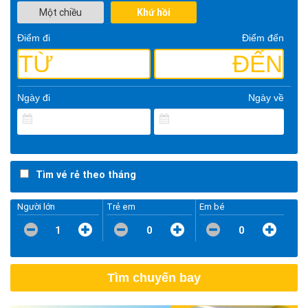
Một chiều
Khứ hồi
Điểm đi
Điểm đến
TỪ
ĐẾN
Ngày đi
Ngày về
Tìm vé rẻ theo tháng
Người lớn
Trẻ em
Em bé
1
0
0
Tìm chuyến bay