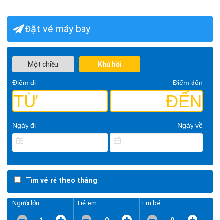
Đặt vé máy bay
Một chiều
Khứ hồi
Điểm đi
Điểm đến
TỪ
ĐẾN
Ngày đi
Ngày về
Tìm vé rẻ theo tháng
Người lớn
Trẻ em
Em bé
1
0
0