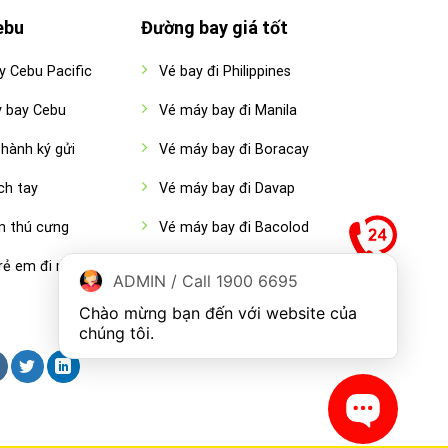
ebu
Đường bay giá tốt
y Cebu Pacific
Vé bay đi Philippines
y bay Cebu
Vé máy bay đi Manila
hành ký gửi
Vé máy bay đi Boracay
ch tay
Vé máy bay đi Davap
n thú cưng
Vé máy bay đi Bacolod
rẻ em đi máy
Vé máy bay đi Legazpi
ADMIN / Call 1900 6695
Chào mừng bạn đến với website của 
chúng tôi.