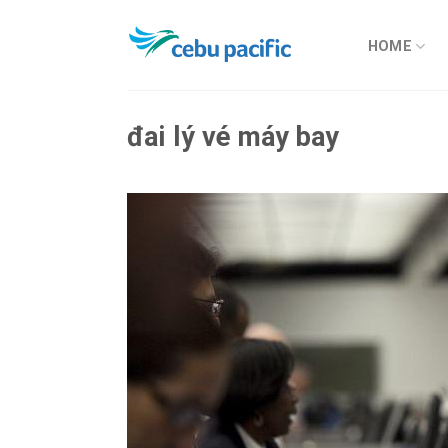
Chuyển
đến
HOME
nội
dung
đai lý vé máy bay