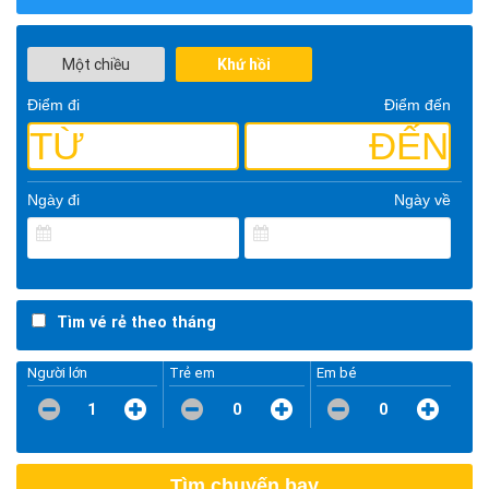
Một chiều
Khứ hồi
Điểm đi
Điểm đến
TỪ
ĐẾN
Ngày đi
Ngày về
Tìm vé rẻ theo tháng
Người lớn
Trẻ em
Em bé
1
0
0
Tìm chuyến bay