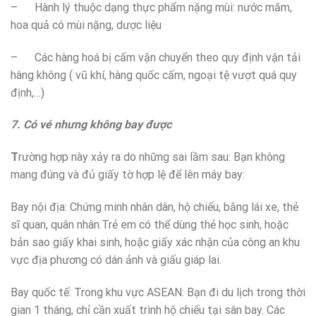
– Hành lý thuộc dạng thực phẩm nặng mùi: nước mắm,
hoa quả có mùi nặng, dược liệu
– Các hàng hoá bị cấm vận chuyển theo quy định vận tải
hàng không ( vũ khí, hàng quốc cấm, ngoại tệ vượt quá quy
định,…)
7. Có vé nhưng không bay được
T
rường hợp này xảy ra do những sai lầm sau: Bạn không
mang đúng và đủ giấy tờ hợp lệ để lên máy bay:
Bay nội địa: Chứng minh nhân dân, hộ chiếu, bằng lái xe, thẻ
sĩ quan, quân nhân.Trẻ em có thể dùng thẻ học sinh, hoặc
bản sao giấy khai sinh, hoặc giấy xác nhận của công an khu
vực địa phương có dán ảnh và giấu giáp lai.
Bay quốc tế: Trong khu vực ASEAN: Bạn đi du lịch trong thời
gian 1 tháng, chỉ cần xuất trình hộ chiếu tại sân bay. Các