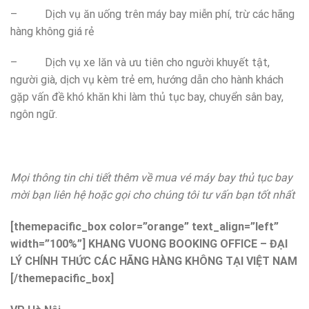
– Dịch vụ ăn uống trên máy bay miễn phí, trừ các hãng
hàng không giá rẻ
– Dịch vụ xe lăn và ưu tiên cho người khuyết tật,
người già, dịch vụ kèm trẻ em, hướng dẫn cho hành khách
gặp vấn đề khó khăn khi làm thủ tục bay, chuyển sân bay,
ngôn ngữ.
Mọi thông tin chi tiết thêm về mua vé máy bay thủ tục bay
mời bạn liên hệ hoặc gọi cho chúng tôi tư vấn bạn tốt nhất
[themepacific_box color=”orange” text_align=”left”
width=”100%”] KHANG VUONG BOOKING OFFICE – ĐẠI
LÝ CHÍNH THỨC CÁC HÃNG HÀNG KHÔNG TẠI VIỆT NAM
[/themepacific_box]