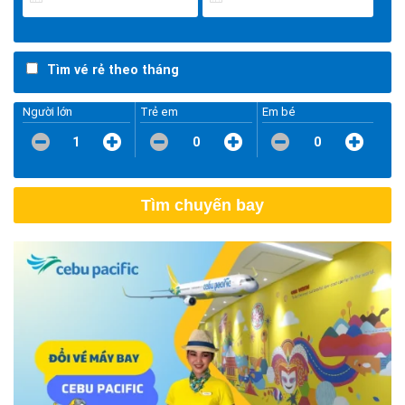
Tìm vé rẻ theo tháng
Người lớn
Trẻ em
Em bé
1
0
0
Tìm chuyến bay