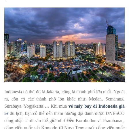
Indonesia có thủ đô là Jakarta, cũng là thành phố lớn nhất. Ngoài
ra, còn có các thành phố lớn khác như: Medan, Semarang,
Surabaya, Yogjakarta…. Khi mua
vé máy bay đi Indonesia giá
rẻ
du lịch, bạn có thể đến thăm những địa danh được UNESCO
công nhận là di sản thế giới như Đền Borobudur và Prambanan,
công viên quốc gia Komodo (ở Nusa Tenggara), công viên quốc