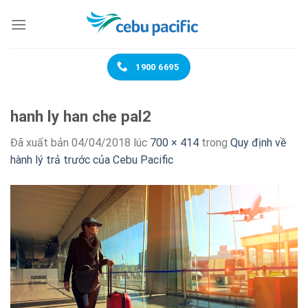
Chuyển
đến
nội
dung
1900 6695
hanh ly han che pal2
Đã xuất bản
04/04/2018
lúc
700 × 414
trong
Quy định về
hành lý trả trước của Cebu Pacific