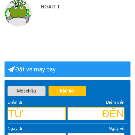
HOAITT
Đặt vé máy bay
Một chiều
Khứ hồi
Điểm đi
Điểm đến
TỪ
ĐẾN
Ngày đi
Ngày về