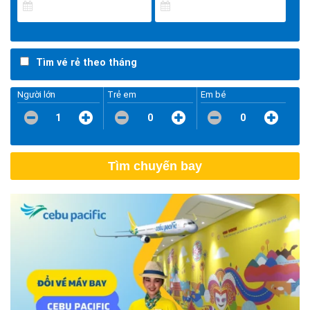
Tìm vé rẻ theo tháng
Người lớn
Trẻ em
Em bé
1
0
0
Tìm chuyến bay