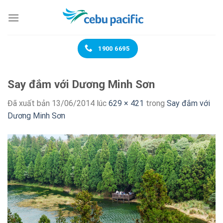
Chuyển
đến
nội
dung
1900 6695
Say đắm với Dương Minh Sơn
Đã xuất bản
13/06/2014
lúc
629 × 421
trong
Say đắm với
Dương Minh Sơn