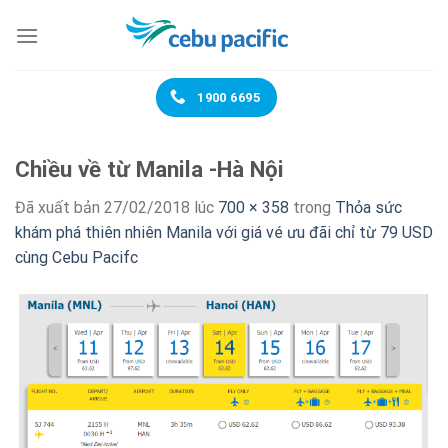
Chuyển
đến
nội
dung
1900 6695
Chiều về từ Manila -Hà Nội
Đã xuất bản
27/02/2018
lúc
700 × 358
trong
Thỏa sức
khám phá thiên nhiên Manila với giá vé ưu đãi chỉ từ 79 USD
cùng Cebu Pacifc