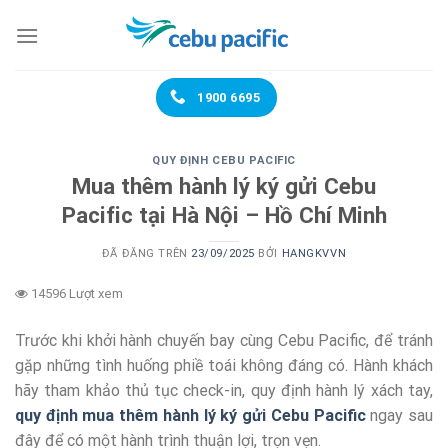
Chuyển
đến
nội
dung
1900 6695
QUY ĐỊNH CEBU PACIFIC
Mua thêm hành lý ký gửi Cebu
Pacific tại Hà Nội – Hồ Chí Minh
ĐÃ ĐĂNG TRÊN
23/09/2025
BỞI
HANGKVVN
14596 Lượt xem
Trước khi khởi hành chuyến bay cùng Cebu Pacific, để tránh
gặp những tình huống phiề toái không đáng có. Hành khách
hãy tham khảo thủ tục check-in, quy định hành lý xách tay,
quy định mua thêm hành lý ký gửi Cebu Pacific
ngay sau
đây để có một hành trình thuận lợi, trọn vẹn.