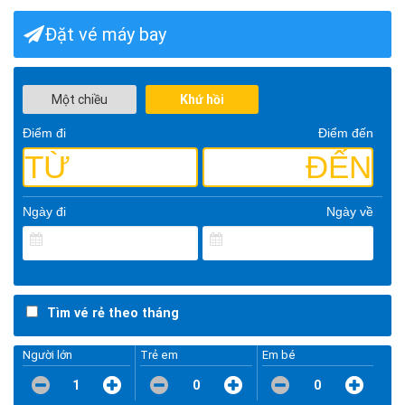
Đặt vé máy bay
Một chiều
Khứ hồi
Điểm đi
Điểm đến
TỪ
ĐẾN
Ngày đi
Ngày về
Tìm vé rẻ theo tháng
Người lớn
Trẻ em
Em bé
1
0
0