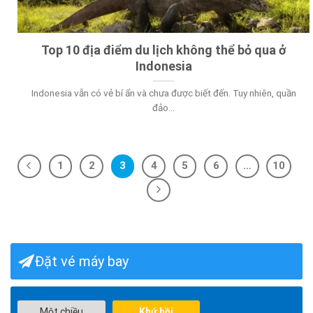
Top 10 địa điểm du lịch không thể bỏ qua ở
Indonesia
Indonesia vẫn có vẻ bí ẩn và chưa được biết đến. Tuy nhiên, quần
đảo...
1
2
3
4
5
6
…
10
Đặt vé máy bay
Một chiều
Khứ hồi