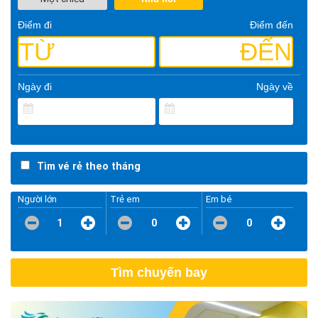
Điểm đi
Điểm đến
TỪ
ĐẾN
Ngày đi
Ngày về
Tìm vé rẻ theo tháng
Người lớn
Trẻ em
Em bé
1
0
0
Tìm chuyến bay