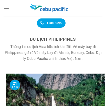
Chuyển
đến
nội
dung
1900 6695
DU LỊCH PHILIPPINES
Thông tin du lịch Visa hữu ích khi đặt Vé máy bay đi
Philippines giá rẻ.Vé máy bay đi Manila, Boracay, Cebu. Đại
lý Cebu Pacific chính thức Việt Nam.
21
Th10