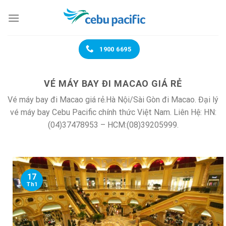
Chuyển
đến
nội
dung
1900 6695
VÉ MÁY BAY ĐI MACAO GIÁ RẺ
Vé máy bay đi Macao giá rẻ.Hà Nội/Sài Gòn đi Macao. Đại lý
vé máy bay Cebu Pacific chính thức Việt Nam. Liên Hệ: HN:
(04)37478953 – HCM:(08)39205999.
17
Th1