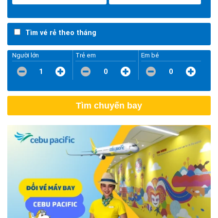
Tìm vé rẻ theo tháng
Người lớn
Trẻ em
Em bé
1
0
0
Tìm chuyến bay