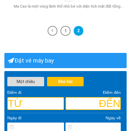
Ma Cao là một vùng lãnh thổ nhỏ bé với diện tích mặt đất tổng...
1
2
Đặt vé máy bay
Một chiều
Khứ hồi
Điểm đi
Điểm đến
TỪ
ĐẾN
Ngày đi
Ngày về