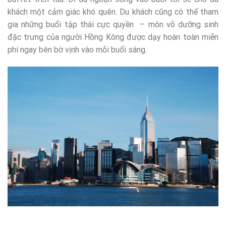
khách một cảm giác khó quên. Du khách cũng có thể tham
gia những buổi tập thái cực quyền – môn võ dưỡng sinh
đặc trưng của người Hồng Kông được dạy hoàn toàn miễn
phí ngay bên bờ vịnh vào mỗi buổi sáng.