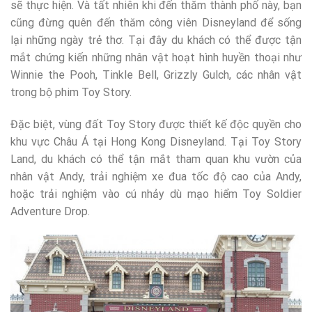
sẽ thực hiện. Và tất nhiên khi đến thăm thành phố này, bạn
cũng đừng quên đến thăm công viên Disneyland để sống
lại những ngày trẻ thơ. Tại đây du khách có thể được tận
mắt chứng kiến những nhân vật hoạt hình huyền thoại như
Winnie the Pooh, Tinkle Bell, Grizzly Gulch, các nhân vật
trong bộ phim Toy Story.
Đặc biệt, vùng đất Toy Story được thiết kế độc quyền cho
khu vực Châu Á tại Hong Kong Disneyland. Tại Toy Story
Land, du khách có thể tận mắt tham quan khu vườn của
nhân vật Andy, trải nghiệm xe đua tốc độ cao của Andy,
hoặc trải nghiệm vào cú nhảy dù mạo hiểm Toy Soldier
Adventure Drop.