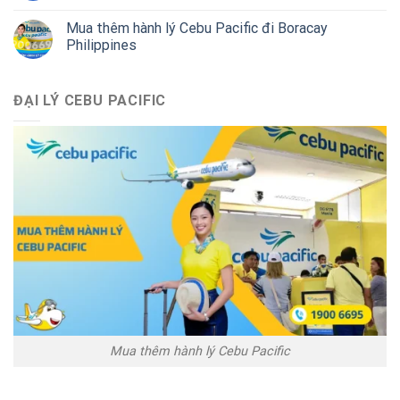
Mua thêm hành lý Cebu Pacific đi Boracay
Philippines
ĐẠI LÝ CEBU PACIFIC
Mua thêm hành lý Cebu Pacific