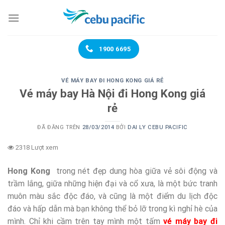
Chuyển
đến
nội
dung
1900 6695
VÉ MÁY BAY ĐI HONG KONG GIÁ RẺ
Vé máy bay Hà Nội đi Hong Kong giá
rẻ
ĐÃ ĐĂNG TRÊN
28/03/2014
BỞI
DAI LY CEBU PACIFIC
2318 Lượt xem
Hong Kong
trong nét đẹp dung hòa giữa vẻ sôi động và
trầm lắng, giữa những hiện đại và cổ xưa, là một bức tranh
muôn màu sắc độc đáo, và cũng là một điểm du lịch độc
đáo và hấp dẫn mà bạn không thể bỏ lỡ trong kì nghỉ hè của
mình. Chỉ khi cầm trên tay mình một tấm
vé máy bay đi