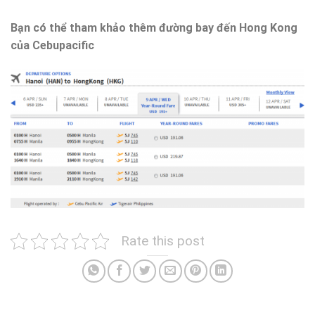
Bạn có thể tham khảo thêm đường bay đến Hong Kong
của Cebupacific
Rate this post