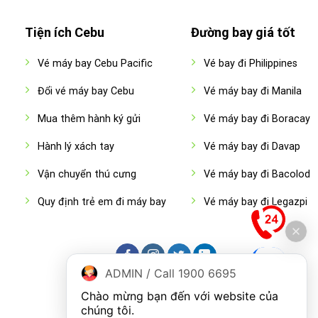
Tiện ích Cebu
Đường bay giá tốt
Vé máy bay Cebu Pacific
Vé bay đi Philippines
Đổi vé máy bay Cebu
Vé máy bay đi Manila
Mua thêm hành ký gửi
Vé máy bay đi Boracay
Hành lý xách tay
Vé máy bay đi Davap
Vận chuyển thú cưng
Vé máy bay đi Bacolod
Quy định trẻ em đi máy bay
Vé máy bay đi Legazpi
ADMIN / Call 1900 6695
Chào mừng bạn đến với website của 
chúng tôi.